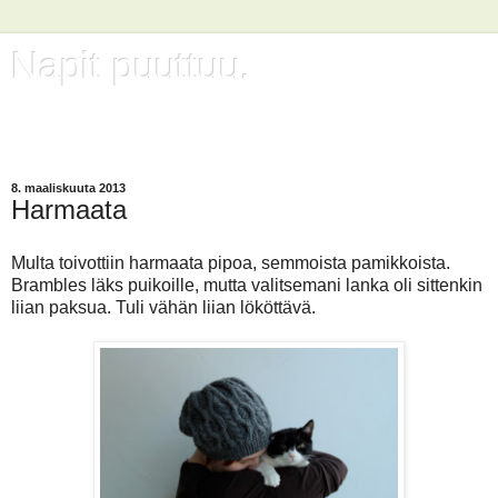
Napit puuttuu.
Kertomuksia neuleista, langoista ja Herra Kippuraisen sekä
Helinä-keijun edesottamuksista.
8. maaliskuuta 2013
Harmaata
Multa toivottiin harmaata pipoa, semmoista pamikkoista.
Brambles läks puikoille, mutta valitsemani lanka oli sittenkin
liian paksua. Tuli vähän liian lököttävä.