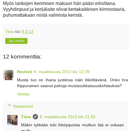
Myös lankojen kerimisen makuun hän pääsi eilisiltana.
Vyyhdinpuut ja kerijälaite olivat kertakaikkisen kiinnostavia,
puhumattakaan niistä valmiista keristä.
Tiina
klo
8.3.13
Jaa muille
12 kommenttia:
Neulisti
8. maaliskuuta 2013 klo 13.39
Musta tuo on ihana justiinsa näin lököttävänä. Onko hra
Kippurainen saanut pahoja mustasukkaisuuskohtauksia?
Vastaa
Vastaukset
Tiina
8. maaliskuuta 2013 klo 21.43
Mäkin tykkään toki lököpipoista mutkun tää ei ookaan
mulle.